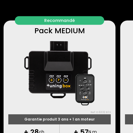
Recommandé
Pack MEDIUM
Ref: O.6332.B.1.S
Garantie produit 3 ans + 1 an moteur
+
28
+
57
ch
N m