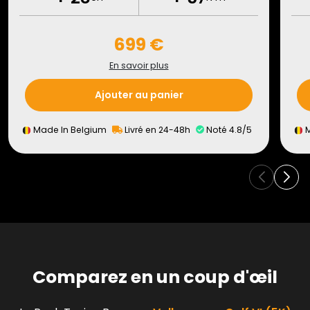
699 €
En savoir plus
Ajouter au panier
Made In Belgium
Livré en 24-48h
Noté 4.8/5
M
Comparez en un coup d'œil