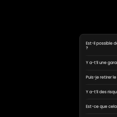
Est-il possible d
?
Y a-t’il une gar
Puis-je retirer l
Y a-t’il des ris
Est-ce que cela