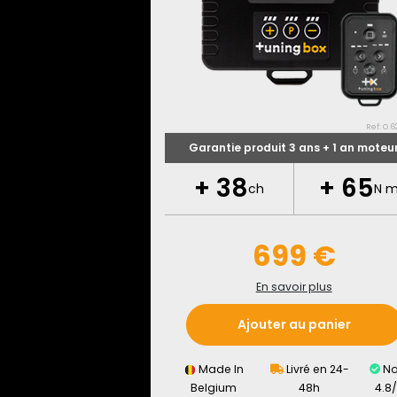
Ref: O.62
Garantie produit 3 ans + 1 an moteu
+
38
+
65
ch
N 
699 €
En savoir plus
Ajouter au panier
Made In
Livré en 24-
No
Belgium
48h
4.8