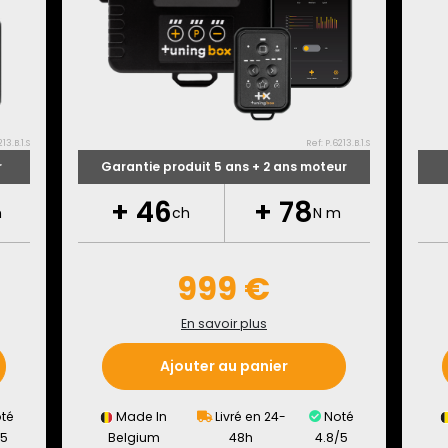
13.B.1.S
Ref: P.6213.B.1.S
r
Garantie produit 5 ans + 2 ans moteur
+
46
+
78
m
ch
N m
999 €
En savoir plus
Ajouter au panier
té
Made In
Livré en 24-
Noté
/5
Belgium
48h
4.8/5