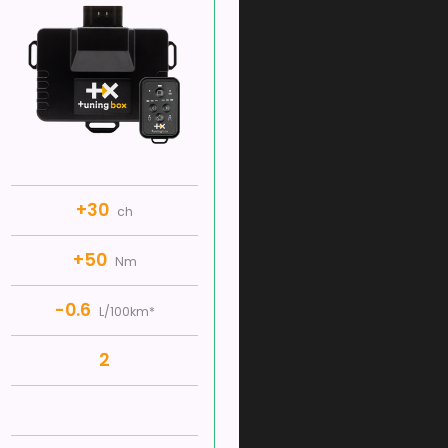
+30
ch
+50
Nm
-0.6
L/100km*
2