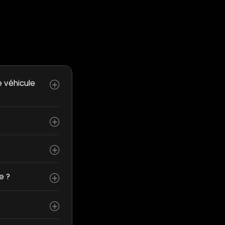
e véhicule
e ?