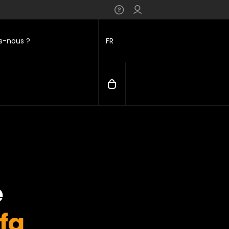
-nous ?
FR
e
fa