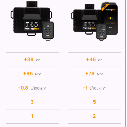
+38
+46
ch
ch
+65
+78
Nm
Nm
-0.8
-1
L/100km*
L/100km*
3
5
1
2