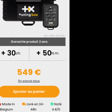
Ref: I.6101-AMP.B.0.I
Garantie produit 2 ans
+
30
+
50
ch
N m
549 €
En savoir plus
Ajouter au panier
Made In
Livré en 24-
Noté
Belgium
48h
4.8/5