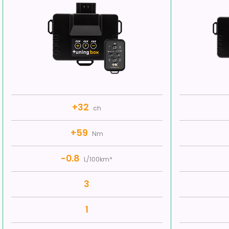
+32
ch
+59
Nm
-0.8
L/100km*
3
1