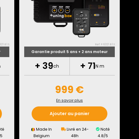
21.B.1.S
Ref: P.6321.B.1.S
r
Garantie produit 5 ans + 2 ans moteur
+
39
+
71
m
ch
N m
999 €
En savoir plus
Ajouter au panier
té
Made In
Livré en 24-
Noté
/5
Belgium
48h
4.8/5