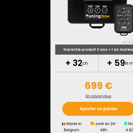
Ref: O.63
Garantie produit 3 ans + 1 an moteu
+
32
+
59
ch
N 
699 €
En savoir plus
Ajouter au panier
Made In
Livré en 24-
No
Belgium
48h
4.8