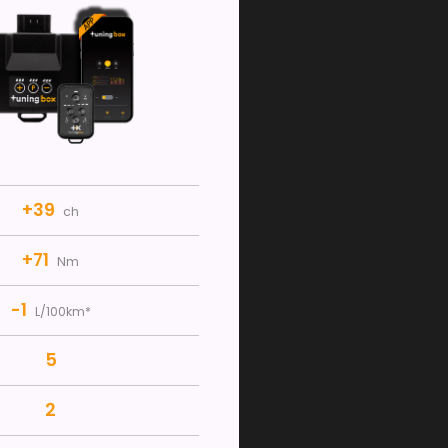
+39
ch
+71
Nm
-1
L/100km*
5
2