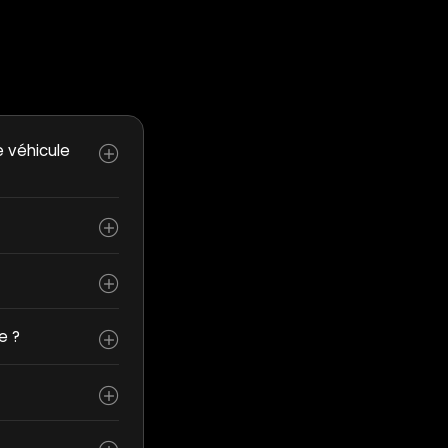
e véhicule
e ?