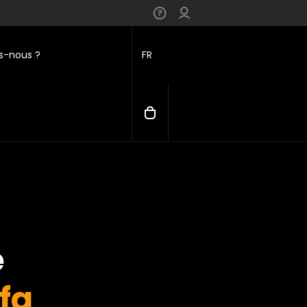
-nous ?
FR
e
fa