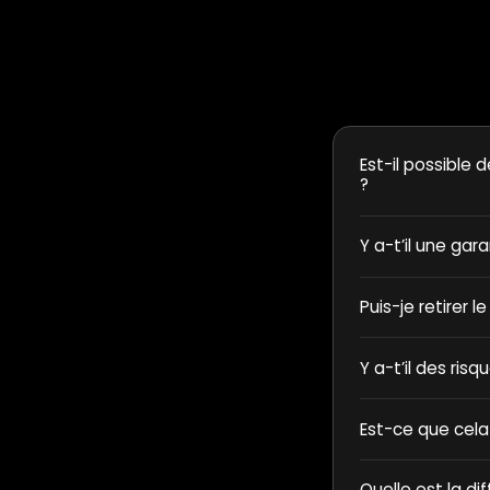
Est-il possible d
?
Y a-t’il une gar
Puis-je retirer l
Y a-t’il des ris
Est-ce que cela
Quelle est la di