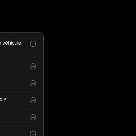
e véhicule
e ?