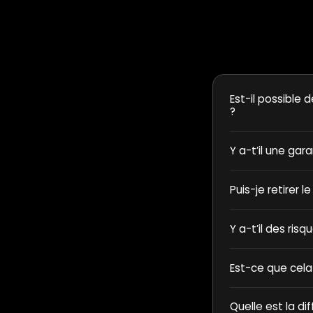
Est-il possible d
?
Y a-t’il une gar
Puis-je retirer l
Y a-t’il des ris
Est-ce que cela
Quelle est la di