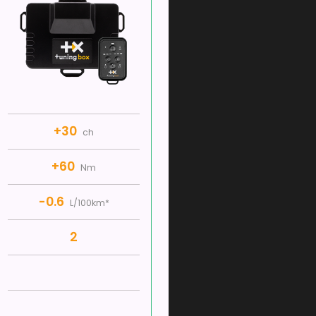
+30
ch
+60
Nm
-0.6
L/100km*
2