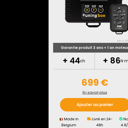
Ref: O.30
Garantie produit 3 ans + 1 an moteu
+
44
+
86
ch
N 
699 €
En savoir plus
Ajouter au panier
Made In
Livré en 24-
No
Belgium
48h
4.8