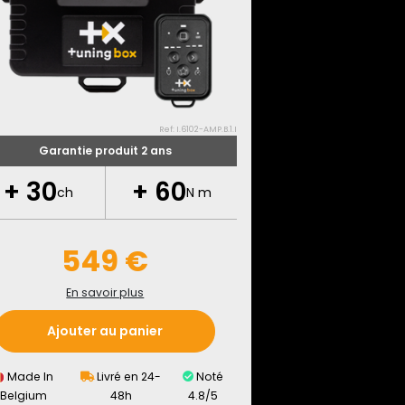
Ref: I.6102-AMP.B.1.I
Garantie produit 2 ans
+
30
+
60
ch
N m
549 €
En savoir plus
Ajouter au panier
Made In
Livré en 24-
Noté
Belgium
48h
4.8/5