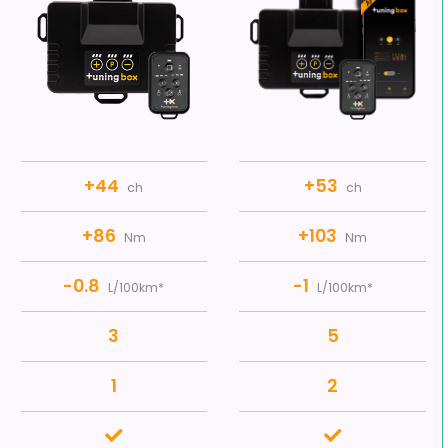
+44
+53
ch
ch
+86
+103
Nm
Nm
-0.8
-1
L/100km*
L/100km*
3
5
1
2