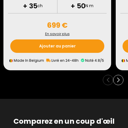
+
35
+
50
ch
N m
699 €
En savoir plus
Ajouter au panier
Made In Belgium
Livré en 24-48h
Noté 4.8/5
M
Comparez en un coup d'œil