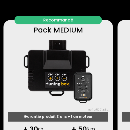
Recommandé
Pack MEDIUM
Ref: O.5091.B.1.V
Garantie produit 3 ans + 1 an moteur
+
30
+
50
ch
N m