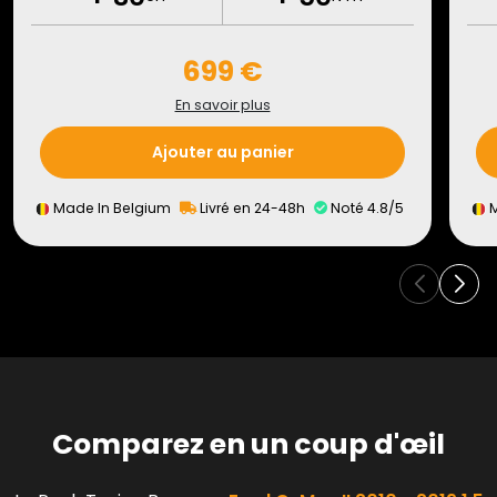
699 €
En savoir plus
Ajouter au panier
Made In Belgium
Livré en 24-48h
Noté 4.8/5
M
Comparez en un coup d'œil