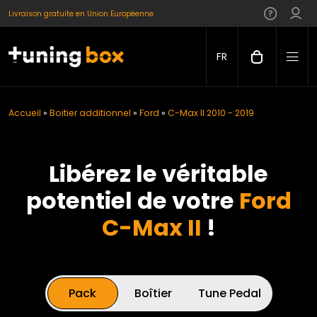
Livraison gratuite en Union Européenne
FR
Accueil
»
Boitier additionnel
»
Ford
»
C-Max II 2010 - 2019
Libérez le véritable
potentiel de votre
Ford
C-Max II
!
Pack
Boîtier
Tune Pedal