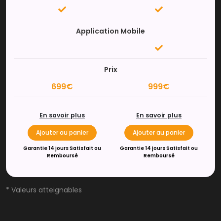
Application Mobile
Prix
699€
999€
En savoir plus
En savoir plus
Ajouter au panier
Ajouter au panier
Garantie 14 jours Satisfait ou
Garantie 14 jours Satisfait ou
Remboursé
Remboursé
* Valeurs atteignables