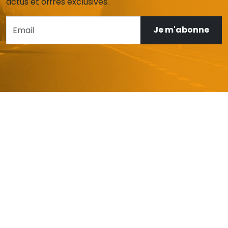
actus et offres exclusives.
Je m'abonne
AIDE ET SERVICE CLIENT
Mon compte
Livraison et retours
Garanties