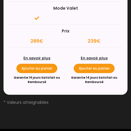
Mode Valet
Prix
289€
239€
En savoir plus
En savoir plus
Ajouter au panier
Ajouter au panier
Garantie 14 jours Satisfait ou
Garantie 14 jours Satisfait ou
Remboursé
Remboursé
* Valeurs atteignables