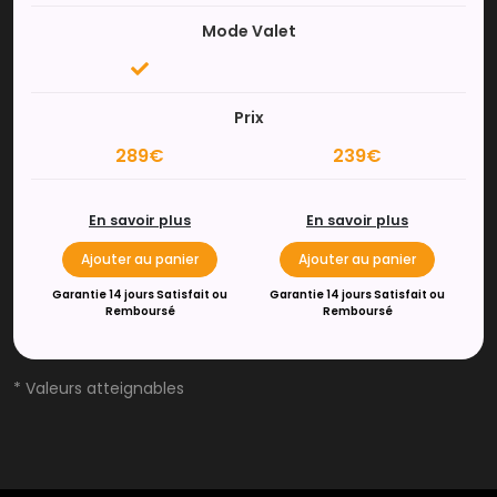
Mode Valet
Prix
289€
239€
En savoir plus
En savoir plus
Ajouter au panier
Ajouter au panier
Garantie 14 jours Satisfait ou
Garantie 14 jours Satisfait ou
Remboursé
Remboursé
* Valeurs atteignables