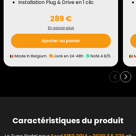
Installation Plug & Drive en 1 clic
289 €
En savoir plus
Ajouter au panier
Made In Belgium
Livré en 24-48h
Noté 4.8/5
M
Caractéristiques du produit