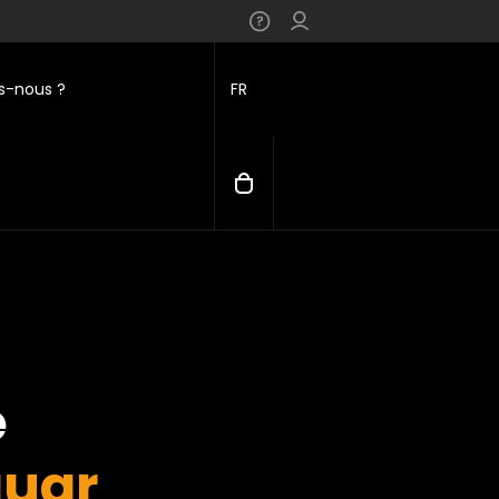
-nous ?
FR
e
uar