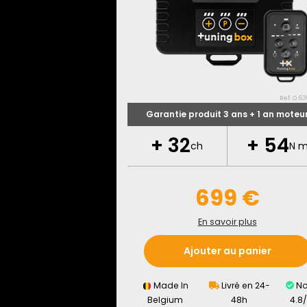
Ref: O.63
Garantie produit 3 ans + 1 an moteu
+
32
+
54
ch
N 
699 €
En savoir plus
Ajouter au panier
Made In
Livré en 24-
No
Belgium
48h
4.8