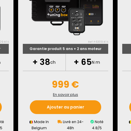
09.B.1.S
Ref: P.6309.B.1.S
r
Garantie produit 5 ans + 2 ans moteur
+
38
+
65
m
ch
N m
999 €
En savoir plus
Ajouter au panier
té
Made In
Livré en 24-
Noté
/5
Belgium
48h
4.8/5