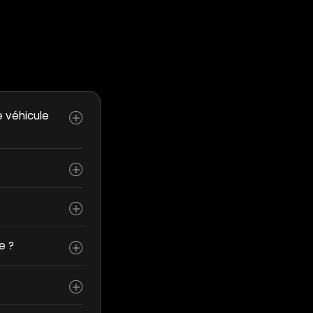
e véhicule
e ?