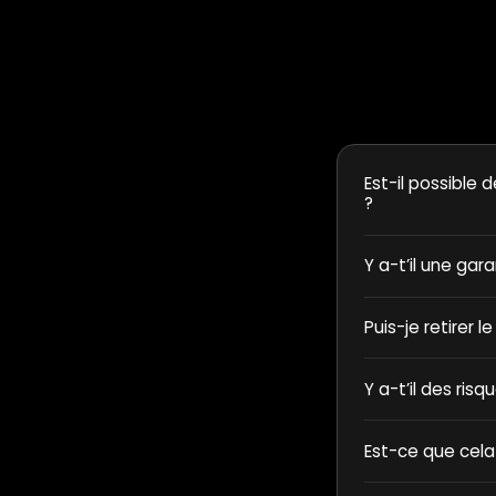
Est-il possible d
?
Y a-t’il une gar
Puis-je retirer l
Y a-t’il des ris
Est-ce que cela