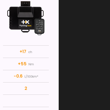
+17
ch
+55
Nm
-0.6
L/100km*
2