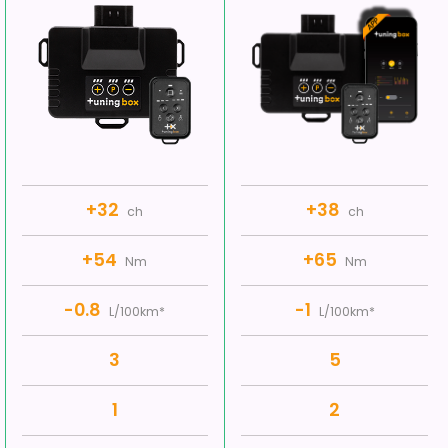
+32
+38
ch
ch
+54
+65
Nm
Nm
-0.8
-1
L/100km*
L/100km*
3
5
1
2