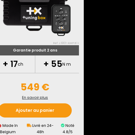
Ref: J.6101-AMP.B.1.I
Garantie produit 2 ans
+
17
+
55
ch
N m
549 €
En savoir plus
Ajouter au panier
Made In
Livré en 24-
Noté
Belgium
48h
4.8/5