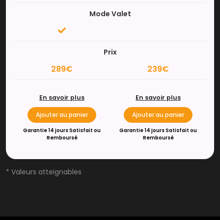
Mode Valet
Prix
289€
239€
En savoir plus
En savoir plus
Ajouter au panier
Ajouter au panier
Garantie 14 jours Satisfait ou
Garantie 14 jours Satisfait ou
Remboursé
Remboursé
* Valeurs atteignables