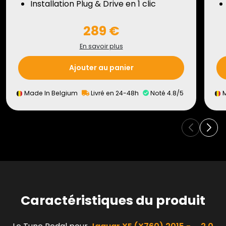
Installation Plug & Drive en 1 clic
289 €
En savoir plus
Ajouter au panier
Made In Belgium
Livré en 24-48h
Noté 4.8/5
M
Caractéristiques du produit