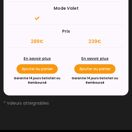
Mode Valet
Prix
289€
239€
En savoir plus
En savoir plus
Ajouter au panier
Ajouter au panier
Garantie 14 jours Satisfait ou
Garantie 14 jours Satisfait ou
Remboursé
Remboursé
* Valeurs atteignables