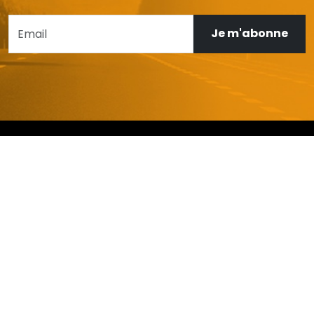
Je m'abonne
AIDE ET SERVICE CLIENT
Mon compte
Livraison et retours
Garanties