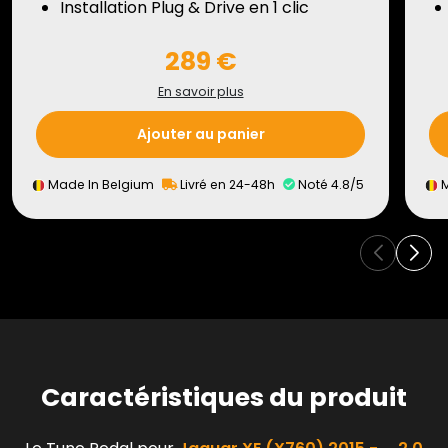
Installation Plug & Drive en 1 clic
289 €
En savoir plus
Ajouter au panier
Made In Belgium
Livré en 24-48h
Noté 4.8/5
M
Caractéristiques du produit