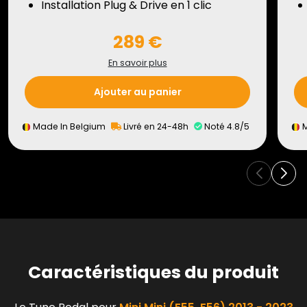
Installation Plug & Drive en 1 clic
289 €
En savoir plus
Ajouter au panier
Made In Belgium
Livré en 24-48h
Noté 4.8/5
M
Caractéristiques du produit