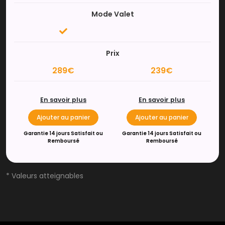
Mode Valet
Prix
289€
239€
En savoir plus
En savoir plus
Ajouter au panier
Ajouter au panier
Garantie 14 jours Satisfait ou
Garantie 14 jours Satisfait ou
Remboursé
Remboursé
* Valeurs atteignables