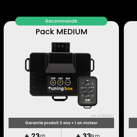
Recommandé
Pack MEDIUM
Ref: AC.5133.B.1.V
Garantie produit 3 ans + 1 an moteur
+
23
+
33
ch
N m