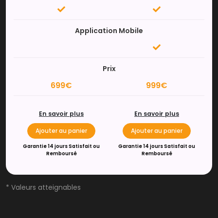
Application Mobile
Prix
699€
999€
En savoir plus
En savoir plus
Ajouter au panier
Ajouter au panier
Garantie 14 jours Satisfait ou
Garantie 14 jours Satisfait ou
Remboursé
Remboursé
* Valeurs atteignables