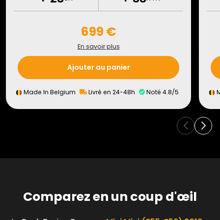
699 €
En savoir plus
Ajouter au panier
Made In Belgium
Livré en 24-48h
Noté 4.8/5
M
Comparez en un coup d'œil