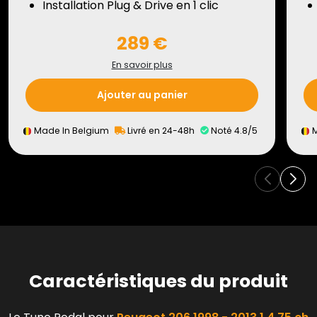
Installation Plug & Drive en 1 clic
289 €
En savoir plus
Ajouter au panier
Made In Belgium
Livré en 24-48h
Noté 4.8/5
M
Caractéristiques du produit