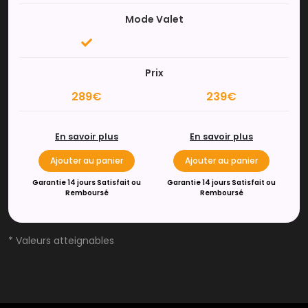
Mode Valet
Prix
289€
239€
En savoir plus
En savoir plus
Ajouter au panier
Ajouter au panier
Garantie 14 jours Satisfait ou
Garantie 14 jours Satisfait ou
Remboursé
Remboursé
* Valeurs atteignables