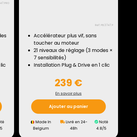
747.PRO
Ref: PB.3747.P
des
Accélérateur plus vif, sans
toucher au moteur
21 niveaux de réglage (3 modes ×
7 sensibilités)
lic
Installation Plug & Drive en 1 clic
239 €
En savoir plus
Ajouter au panier
té
Made In
Livré en 24-
Noté
/5
Belgium
48h
4.8/5