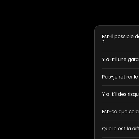
Est-il possible d
?
Y a-t’il une gar
Puis-je retirer l
Y a-t’il des ris
Est-ce que cela
Quelle est la di