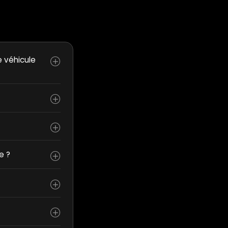
e véhicule
e ?