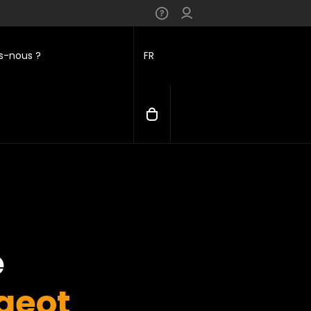
-nous ?
FR
e
geot