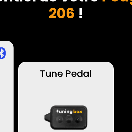
206
!
Tune Pedal