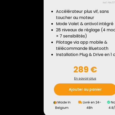
Ref: PBA.5
Accélérateur plus vif, sans
toucher au moteur
Mode Valet & antivol intégré
28 niveaux de réglage (4 mo
× 7 sensibilités)
Pilotage via app mobile &
télécommande Bluetooth
Installation Plug & Drive en 1 c
289 €
En savoir plus
Ajouter au panier
Made In
Livré en 24-
No
Belgium
48h
4.8