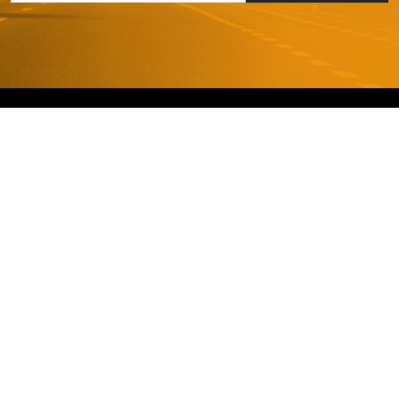
AIDE ET SERVICE CLIENT
Mon compte
Livraison et retours
Garanties
FAQ
Conditions générales
Nos produits