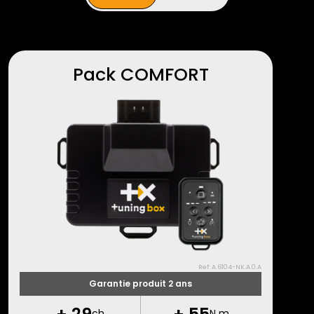
Pack COMFORT
Ref: A.6104-NK.A.0.A
Garantie produit 2 ans
+
29
+
55
ch
N m