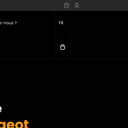
-nous ?
FR
e
geot