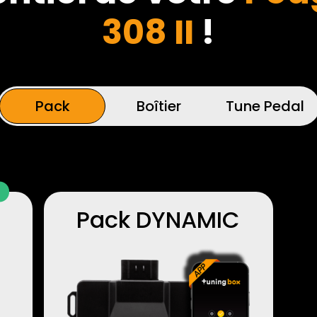
308 II
!
Pack
Boîtier
Tune Pedal
Pack DYNAMIC