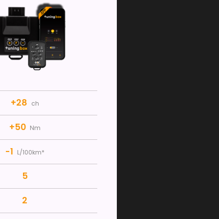
+28
ch
+50
Nm
-1
L/100km*
5
2