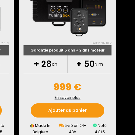
12.B.1.V
Ref: P.5112.B.1.V
r
Garantie produit 5 ans + 2 ans moteur
+
28
+
50
m
ch
N m
999 €
En savoir plus
Ajouter au panier
té
Made In
Livré en 24-
Noté
/5
Belgium
48h
4.8/5