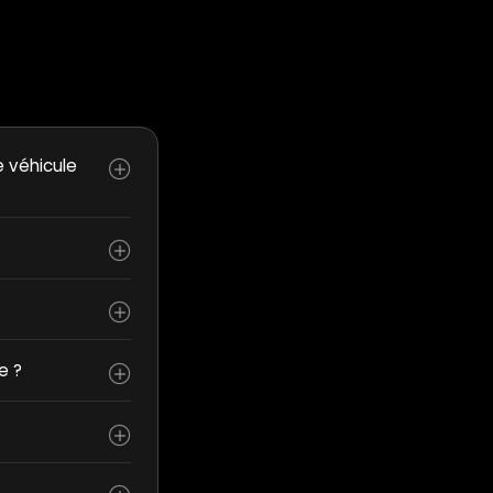
e véhicule
e ?