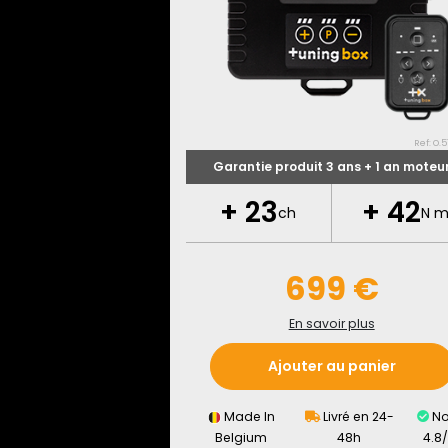
Ref: O.51
Garantie produit 3 ans + 1 an moteu
+
23
+
42
ch
N 
699 €
En savoir plus
Ajouter au panier
Made In
Livré en 24-
No
Belgium
48h
4.8