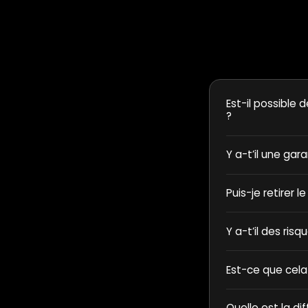
Est-il possible d
?
Y a-t’il une gar
Puis-je retirer l
Y a-t’il des ris
Est-ce que cela
Quelle est la di