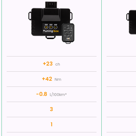
+23
ch
+42
Nm
-0.8
L/100km*
3
1