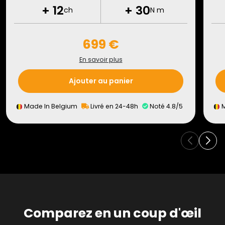
+
12
+
30
ch
N m
699 €
En savoir plus
Ajouter au panier
Made In Belgium
Livré en 24-48h
Noté 4.8/5
M
Comparez en un coup d'œil