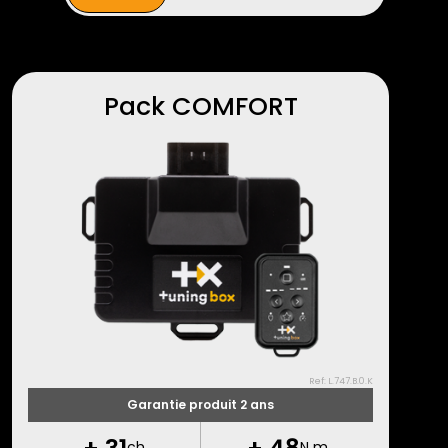
Pack COMFORT
Ref: L.747.B.0.K
Garantie produit 2 ans
+
31
+
48
ch
N m