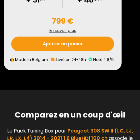
799 €
En savoir plus
Ajouter au panier
Made In Belgium
Livré en 24-48h
Noté 4.8/5
Comparez en un coup d'œil
Le Pack Tuning Box pour
Peugeot 308 SW II (LC, LJ,
LR, LX, L4) 2014 - 2021 1.6 BlueHDi 100 ch
associe le