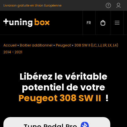
Livraison gratuite en Union Européenne
FR
Accueil
»
Boitier additionnel
»
Peugeot
»
308 SW II (LC, LJ, LR, LX, L4)
2014 - 2021
Libérez le véritable
potentiel de votre
Peugeot 308 SW II
!
Tune Pedal Pro