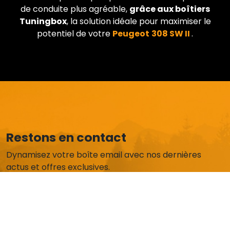
de conduite plus agréable,
grâce aux boîtiers
Tuningbox
, la solution idéale pour maximiser le
potentiel de votre
Peugeot
308 SW II
.
Restons en contact
Dynamisez votre boîte email avec nos dernières
actus et offres exclusives.
Je m'abonne