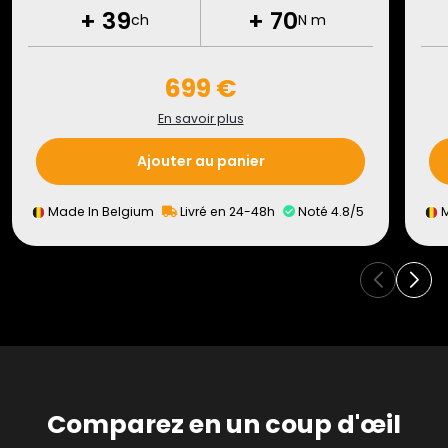
+
39
+
70
ch
N m
699 €
En savoir plus
Ajouter au panier
Made In Belgium
Livré en 24-48h
Noté 4.8/5
M
Comparez en un coup d'œil