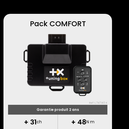
Pack COMFORT
Ref: L.747.B.0.K
Garantie produit 2 ans
+
31
+
48
ch
N m