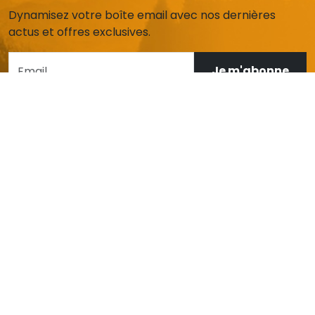
Dynamisez votre boîte email avec nos dernières
actus et offres exclusives.
Je m'abonne
AIDE ET SERVICE CLIENT
Mon compte
Livraison et retours