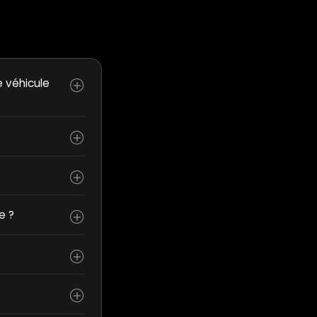
e véhicule
e ?