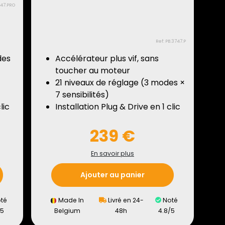
747.PRO
Ref: PB.3747.P
des
Accélérateur plus vif, sans
toucher au moteur
21 niveaux de réglage (3 modes ×
7 sensibilités)
lic
Installation Plug & Drive en 1 clic
239 €
En savoir plus
Ajouter au panier
té
Made In
Livré en 24-
Noté
/5
Belgium
48h
4.8/5