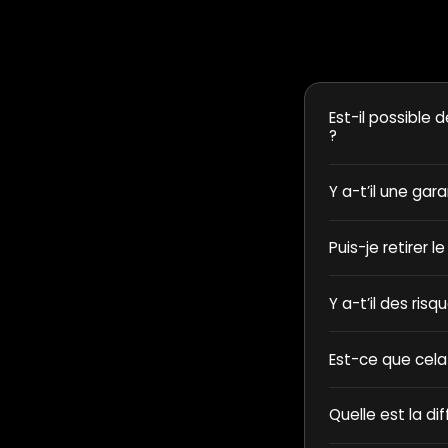
Est-il possible d
?
Y a-t’il une gar
Puis-je retirer l
Y a-t’il des ris
Est-ce que cela
Quelle est la di