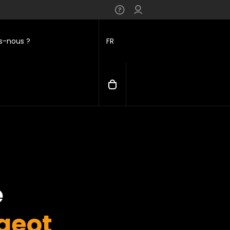
-nous ?
FR
e
geot