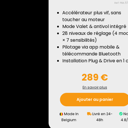
Ref: PBA.5
Accélérateur plus vif, sans
toucher au moteur
Mode Valet & antivol intégré
28 niveaux de réglage (4 mo
× 7 sensibilités)
Pilotage via app mobile &
télécommande Bluetooth
Installation Plug & Drive en 1 c
289 €
En savoir plus
Ajouter au panier
Made In
Livré en 24-
No
Belgium
48h
4.8