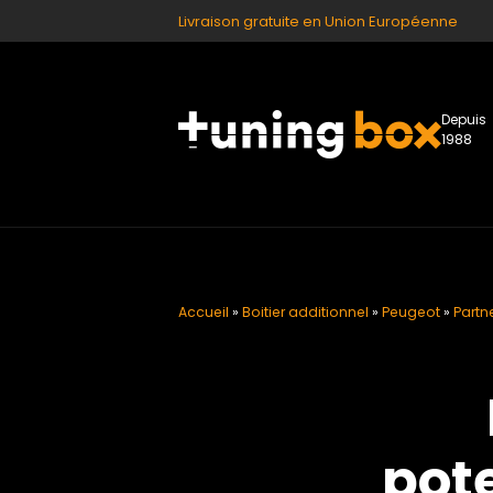
Livraison gratuite en Union Européenne
Depuis
1988
Accueil
»
Boitier additionnel
»
Peugeot
»
Partne
pote