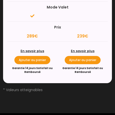
Mode Valet
Prix
289€
239€
En savoir plus
En savoir plus
Ajouter au panier
Ajouter au panier
Garantie 14 jours Satisfait ou
Garantie 14 jours Satisfait ou
Remboursé
Remboursé
* Valeurs atteignables