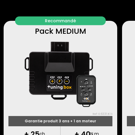
Recommandé
Pack MEDIUM
Ref: O.6331.B.1.S
Garantie produit 3 ans + 1 an moteur
+
25
+
40
ch
N m