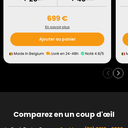
699 €
En savoir plus
Ajouter au panier
Made In Belgium
Livré en 24-48h
Noté 4.8/5
M
Comparez en un coup d'œil