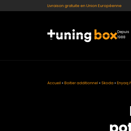
Livraison gratuite en Union Européenne
Depuis
1988
Accueil
»
Boitier additionnel
»
Skoda
»
Enyaq iV
pot