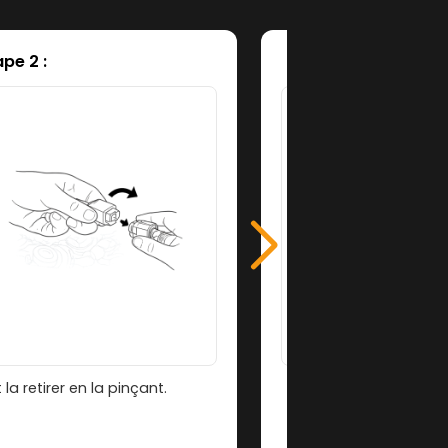
ape 2 :
la retirer en la pinçant.
Connecter chacune de