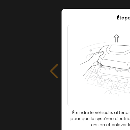
Étape 
Éteindre le véhicule, attend
pour que le système électriq
tension et enlever 