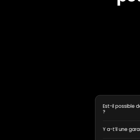
Est-il possible d
?
Y a-t’il une gar