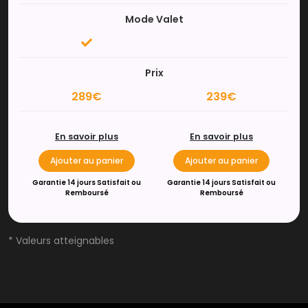
Mode Valet
Prix
289€
239€
En savoir plus
En savoir plus
Ajouter au panier
Ajouter au panier
Garantie 14 jours Satisfait ou
Garantie 14 jours Satisfait ou
Remboursé
Remboursé
* Valeurs atteignables