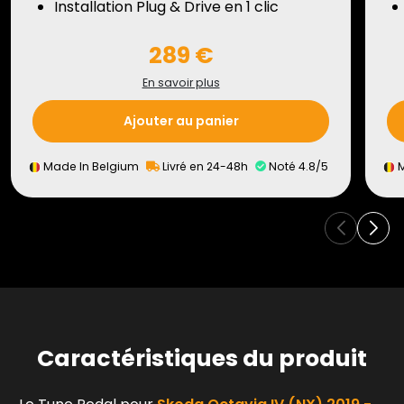
Installation Plug & Drive en 1 clic
289 €
En savoir plus
Ajouter au panier
Made In Belgium
Livré en 24-48h
Noté 4.8/5
M
Caractéristiques du produit