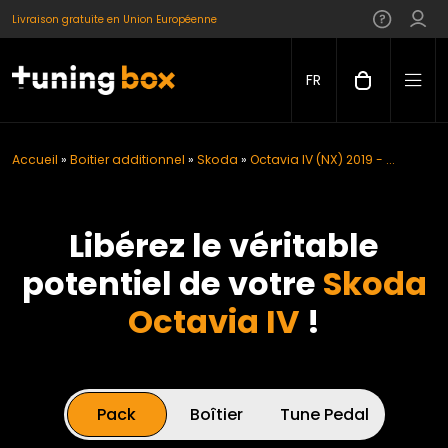
Livraison gratuite en Union Européenne
FR
Accueil
»
Boitier additionnel
»
Skoda
»
Octavia IV (NX) 2019 - ...
Libérez le véritable
potentiel de votre
Skoda
Octavia IV
!
Pack
Boîtier
Tune Pedal