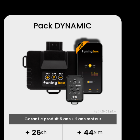
Pack DYNAMIC
Ref: P.5403.B.1.M
Garantie produit 5 ans + 2 ans moteur
+
26
+
44
ch
N m