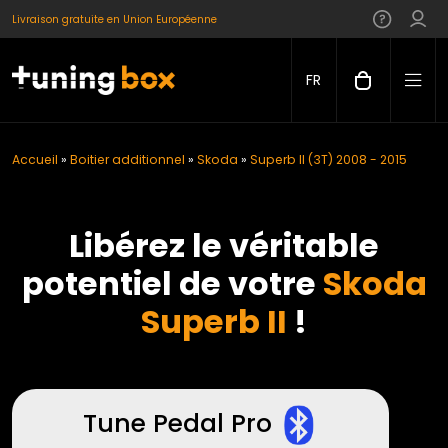
Livraison gratuite en Union Européenne
FR
Accueil
»
Boitier additionnel
»
Skoda
»
Superb II (3T) 2008 - 2015
Libérez le véritable
potentiel de votre
Skoda
Superb II
!
Tune Pedal Pro