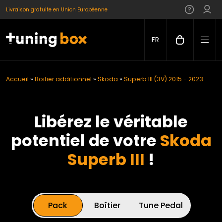
Livraison gratuite en Union Européenne
FR
Accueil
»
Boitier additionnel
»
Skoda
»
Superb III (3V) 2015 - 2023
Libérez le véritable
potentiel de votre
Skoda
Superb III
!
Pack
Boîtier
Tune Pedal