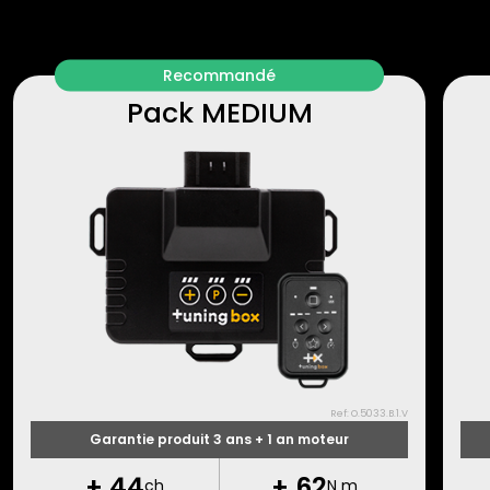
Recommandé
Pack MEDIUM
Ref: O.5033.B.1.V
Garantie produit 3 ans + 1 an moteur
+
44
+
62
ch
N m