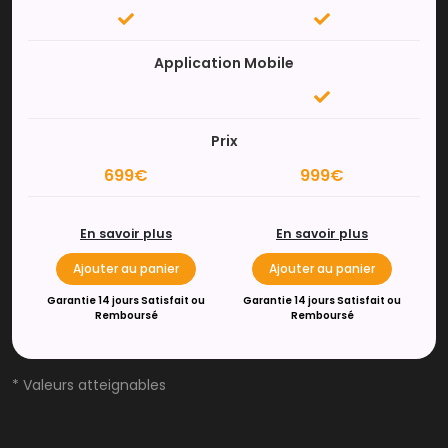
Application Mobile
Prix
699€
999€
En savoir plus
En savoir plus
Ajouter au panier
Ajouter au panier
Garantie 14 jours Satisfait ou
Garantie 14 jours Satisfait ou
Remboursé
Remboursé
* Valeurs atteignables