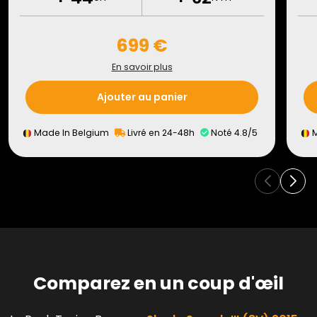
699 €
En savoir plus
Ajouter au panier
Made In Belgium
Livré en 24-48h
Noté 4.8/5
M
Comparez en un coup d'œil