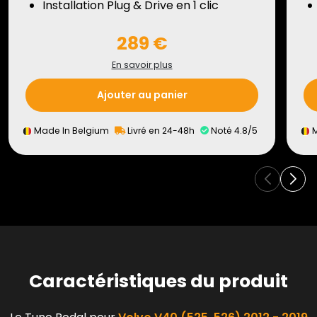
Installation Plug & Drive en 1 clic
289 €
En savoir plus
Ajouter au panier
Made In Belgium
Livré en 24-48h
Noté 4.8/5
M
Caractéristiques du produit