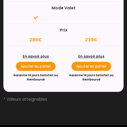
Mode Valet
Prix
289€
239€
En savoir plus
En savoir plus
Ajouter au panier
Ajouter au panier
Garantie 14 jours Satisfait ou
Garantie 14 jours Satisfait ou
Remboursé
Remboursé
* Valeurs atteignables