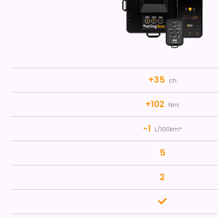
+35
ch
+102
Nm
-1
L/100km*
5
2