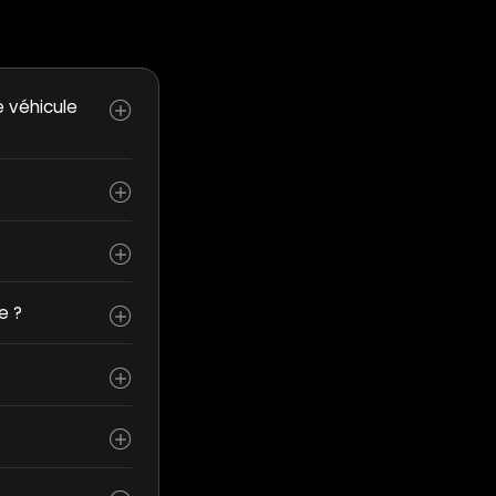
e véhicule
e ?