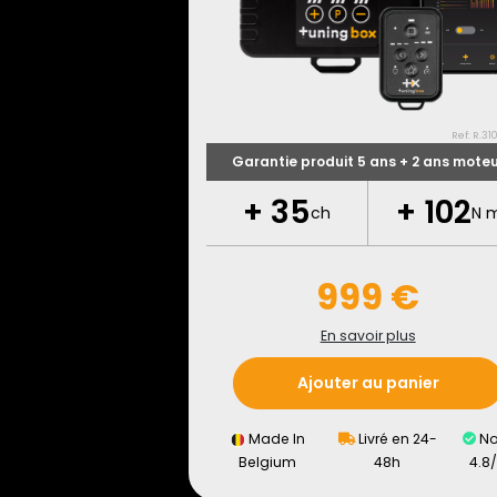
Ref: R.31
Garantie produit 5 ans + 2 ans mote
+
35
+
102
ch
N 
999 €
En savoir plus
Ajouter au panier
Made In
Livré en 24-
No
Belgium
48h
4.8