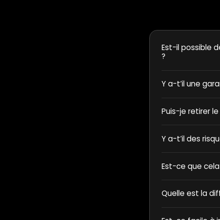
Est-il possible d
?
Y a-t’il une gar
Puis-je retirer l
Y a-t’il des ris
Est-ce que cela
Quelle est la di