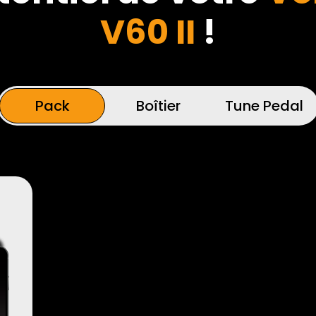
V60 II
!
Pack
Boîtier
Tune Pedal