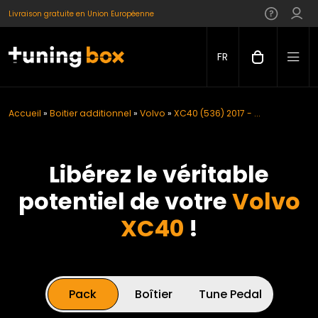
Livraison gratuite en Union Européenne
FR
Accueil
»
Boitier additionnel
»
Volvo
»
XC40 (536) 2017 - ...
Libérez le véritable
potentiel de votre
Volvo
XC40
!
Pack
Boîtier
Tune Pedal