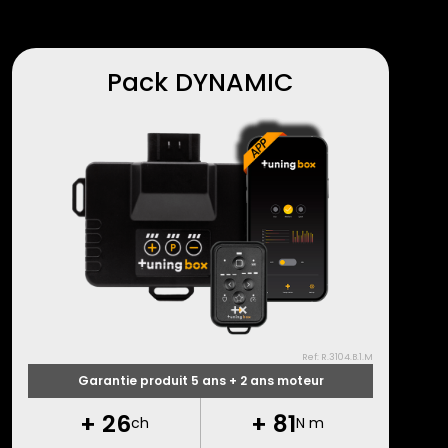
Pack DYNAMIC
Ref: R.3104.B.1.M
Garantie produit 5 ans + 2 ans moteur
+
26
+
81
ch
N m