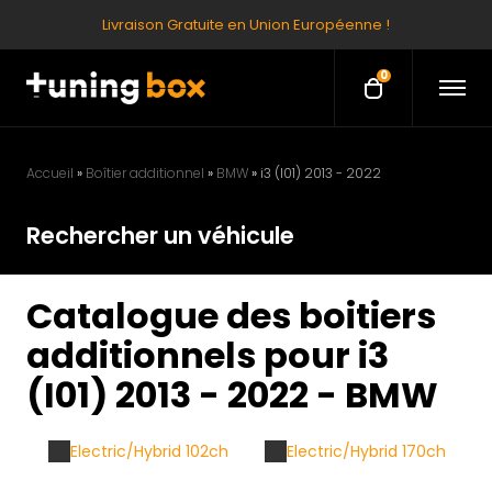
Livraison Gratuite en Union Européenne !
0
O
O
p
p
e
e
n
M
n
e
Accueil
»
Boîtier additionnel
»
BMW
»
i3 (I01) 2013 - 2022
c
n
u
a
Rechercher un véhicule
r
t
Catalogue des boitiers
additionnels pour i3
(I01) 2013 - 2022 - BMW
Electric/Hybrid 102ch
Electric/Hybrid 170ch