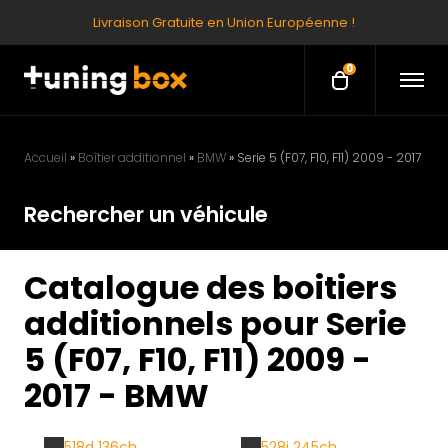
Livraison Gratuite en Union Européenne !
0
O
O
p
p
e
e
n
M
n
e
Accueil
»
Boîtier additionnel
»
BMW
»
Serie 5 (F07, F10, F11) 2009 - 2017
c
n
u
a
Rechercher un véhicule
r
t
Catalogue des boitiers
additionnels pour Serie
5 (F07, F10, F11) 2009 -
2017 - BMW
518d 136ch
528i 245ch