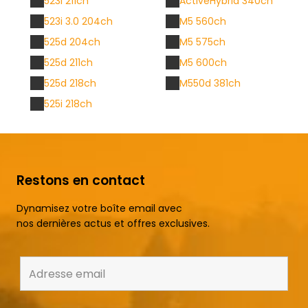
523i 211ch
ActiveHybrid 340ch
523i 3.0 204ch
M5 560ch
525d 204ch
M5 575ch
525d 211ch
M5 600ch
525d 218ch
M550d 381ch
525i 218ch
Restons en contact
Dynamisez votre boîte email avec
nos dernières actus et offres exclusives.