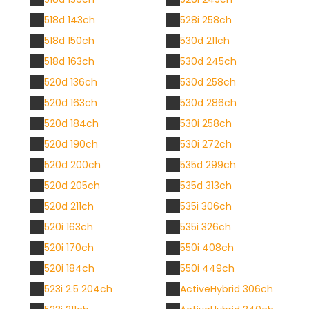
518d 143ch
528i 258ch
518d 150ch
530d 211ch
518d 163ch
530d 245ch
520d 136ch
530d 258ch
520d 163ch
530d 286ch
520d 184ch
530i 258ch
520d 190ch
530i 272ch
520d 200ch
535d 299ch
520d 205ch
535d 313ch
520d 211ch
535i 306ch
520i 163ch
535i 326ch
520i 170ch
550i 408ch
520i 184ch
550i 449ch
523i 2.5 204ch
ActiveHybrid 306ch