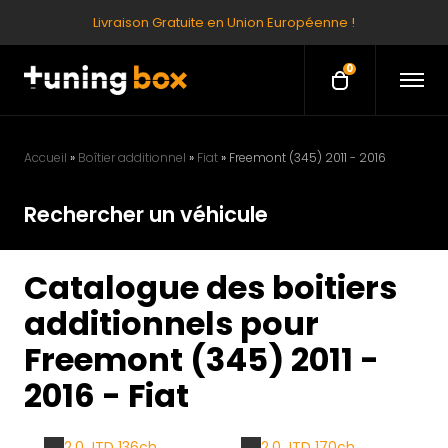
Livraison Gratuite en Union Européenne !
0
O
O
p
p
e
e
n
M
n
e
Accueil
»
Boîtier additionnel
»
Fiat
»
Freemont (345) 2011 - 2016
c
n
u
a
Rechercher un véhicule
r
t
Catalogue des boitiers
additionnels pour
Freemont (345) 2011 -
2016 - Fiat
2.0 JTD 136ch
2.0 JTD 170ch