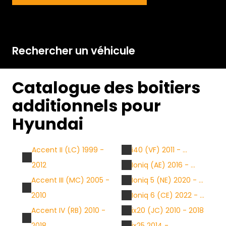
Rechercher un véhicule
Catalogue des boitiers
additionnels pour
Hyundai
Accent II (LC) 1999 -
i40 (VF) 2011 - ...
2012
Ioniq (AE) 2016 - ...
Accent III (MC) 2005 -
Ioniq 5 (NE) 2020 - ...
2010
Ioniq 6 (CE) 2022 - ...
Accent IV (RB) 2010 -
ix20 (JC) 2010 - 2018
2018
ix25 2014 - ...