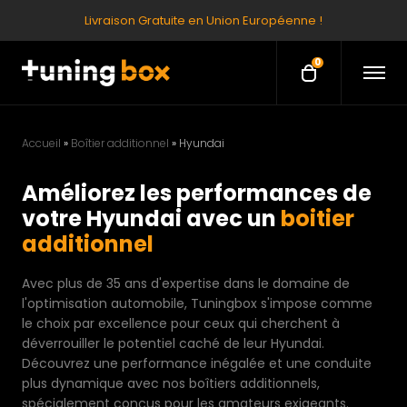
Livraison Gratuite en Union Européenne !
0
O
O
p
p
e
e
n
M
n
e
Accueil
»
Boîtier additionnel
»
Hyundai
c
n
u
a
Améliorez les performances de
r
votre Hyundai avec un
boitier
t
additionnel
Avec plus de 35 ans d'expertise dans le domaine de
l'optimisation automobile, Tuningbox s'impose comme
le choix par excellence pour ceux qui cherchent à
déverrouiller le potentiel caché de leur Hyundai.
Découvrez une performance inégalée et une conduite
plus dynamique avec nos boîtiers additionnels,
spécialement conçus pour les amateurs exigeants.