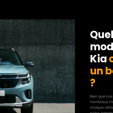
Quel
mod
Kia
c
un b
?
Bien que nos
nombreux mod
chaque véhic