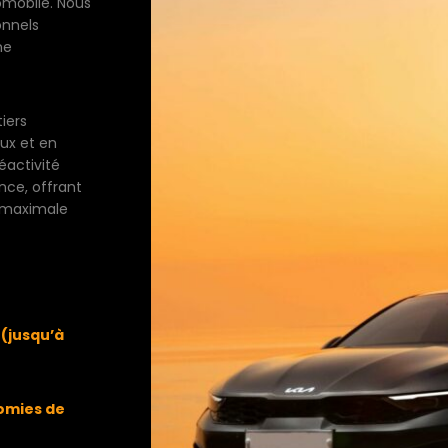
omobile. Nous
onnels
ne
iers
aux et en
éactivité
nce, offrant
 maximale
(jusqu’à
omies de