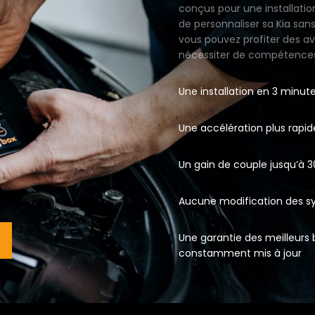
conçus pour une installati
de personnaliser sa Kia san
vous pouvez profiter des a
nécessiter de compétence
Une installation en 3 minut
Une accélération plus rapid
Un gain de couple jusqu’à 
Aucune modification des s
Une garantie des meilleurs b
ouvrez nos boîtiers additionnels
constamment mis à jour