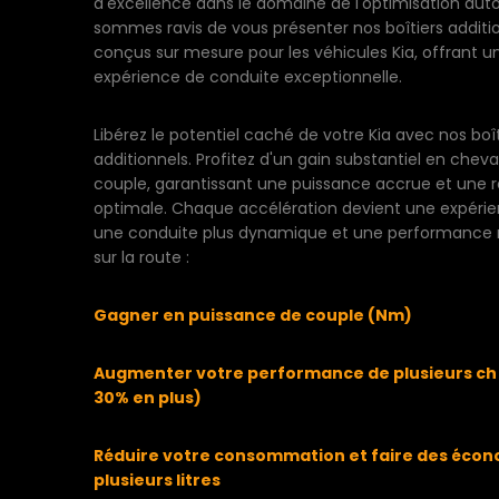
d'excellence dans le domaine de l'optimisation aut
sommes ravis de vous présenter nos boîtiers additi
conçus sur mesure pour les véhicules Kia, offrant u
expérience de conduite exceptionnelle.
Libérez le potentiel caché de votre Kia avec nos boît
additionnels. Profitez d'un gain substantiel en chev
couple, garantissant une puissance accrue et une r
optimale. Chaque accélération devient une expérie
une conduite plus dynamique et une performance
sur la route :
Gagner en puissance de couple (Nm)
Augmenter votre performance de plusieurs ch 
30% en plus)
Réduire votre consommation et faire des écon
plusieurs litres