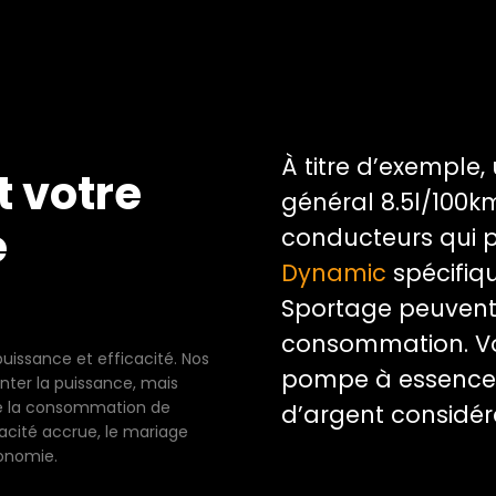
À titre d’exempl
 votre
général 8.5l/100k
e
conducteurs qui 
Dynamic
spécifiq
Sportage peuvent 
consommation. Vo
issance et efficacité. Nos
pompe à essence
nter la puissance, mais
de la consommation de
d’argent considér
acité accrue, le mariage
onomie.