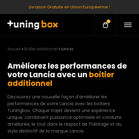
Livraison Gratuite en Union Européenne !
0
O
O
p
p
e
e
n
M
n
e
Accueil
»
Boîtier additionnel
»
Lancia
c
n
u
a
Améliorez les performances de
r
votre Lancia avec un
boitier
t
additionnel
Découvrez une nouvelle façon d'améliorer les
performances de votre Lancia avec les boîtiers
Tuningbox. Chaque trajet devient une expérience
unique, combinant puissance optimisée et conduite
améliorée, le tout dans le respect de l'héritage et du
style distinctif de la marque Lancia.