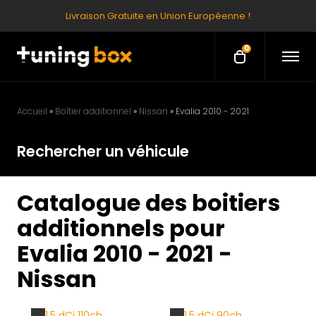
Livraison Gratuite en Union Européenne !
0
O
O
p
p
e
e
n
M
n
e
Accueil
»
Boîtier additionnel
»
Nissan
»
Evalia 2010 - 2021
c
n
u
a
Rechercher un véhicule
r
t
Catalogue des boitiers
additionnels pour
Evalia 2010 - 2021 -
Nissan
1.5 dCi 110ch
1.5 dCi 90ch