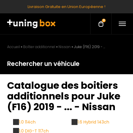
Livraison Gratuite en Union Européenne !
0
O
O
p
p
e
e
n
M
n
e
Accueil
»
Boîtier additionnel
»
Nissan
»
Juke (F16) 2019 - ...
c
n
u
a
Rechercher un véhicule
r
t
Catalogue des boitiers
additionnels pour Juke
(F16) 2019 - ... - Nissan
1.0 114ch
1.6 Hybrid 143ch
1.0 DIG-T 117ch