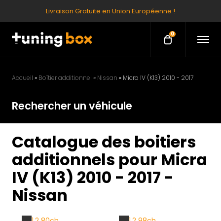
Livraison Gratuite en Union Européenne !
0
O
O
p
p
e
e
n
M
n
e
Accueil
»
Boîtier additionnel
»
Nissan
»
Micra IV (K13) 2010 - 2017
c
n
u
a
Rechercher un véhicule
r
t
Catalogue des boitiers
additionnels pour Micra
IV (K13) 2010 - 2017 -
Nissan
1.2 80ch
1.2 98ch