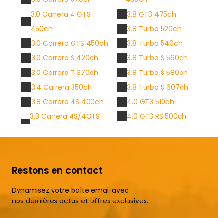
3.0 Carrera 4 GTS
3.8 GT3 475ch
450ch
3.8 Turbo 520ch
3.0 Carrera GTS 450ch
3.8 Turbo 540ch
3.0 Carrera S 420ch
3.8 Turbo S 560ch
3.0 Carrera T 370ch
3.8 Turbo S 580ch
3.4 Carrera 350ch
3.8 Turbo S 607ch
3.8 Carrera 4S 400ch
4.0 GT3 510ch
3.8 Carrera 4S/4GTS
4.0 GT3 RS 500ch
Restons en contact
Dynamisez votre boîte email avec
nos dernières actus et offres exclusives.