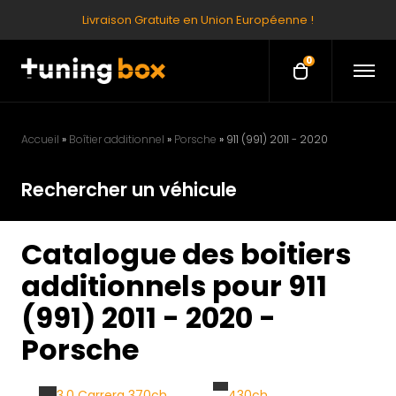
Livraison Gratuite en Union Européenne !
0
O
O
p
p
e
e
n
M
n
e
Accueil
»
Boîtier additionnel
»
Porsche
»
911 (991) 2011 - 2020
c
n
u
a
Rechercher un véhicule
r
t
Catalogue des boitiers
additionnels pour 911
(991) 2011 - 2020 -
Porsche
3.0 Carrera 370ch
430ch