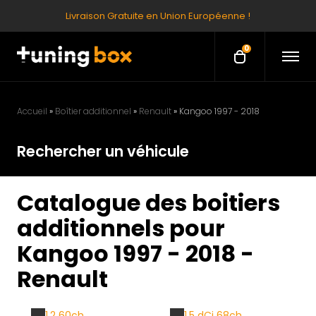
Livraison Gratuite en Union Européenne !
0
O
O
p
p
e
e
n
M
n
e
Accueil
»
Boîtier additionnel
»
Renault
»
Kangoo 1997 - 2018
c
n
u
a
Rechercher un véhicule
r
t
Catalogue des boitiers
additionnels pour
Kangoo 1997 - 2018 -
Renault
1.2 60ch
1.5 dCi 68ch