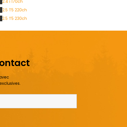
2.4 i 170ch
2.5 T5 220ch
2.5 T5 230ch
contact
 avec
exclusives.