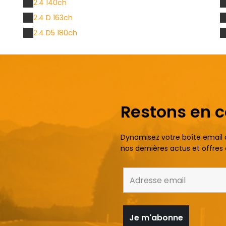
2.4 140ch
2.4 D 163ch
2.4 D5 180ch
Restons en 
Dynamisez votre boîte email
nos dernières actus et offres 