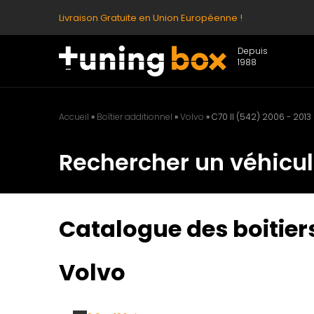
Livraison Gratuite en Union Européenne !
Depuis
1988
Accueil
»
Boîtier additionnel
»
Volvo
»
C70 II (542) 2006 - 2013
Rechercher un véhicu
Catalogue des boitiers
Volvo