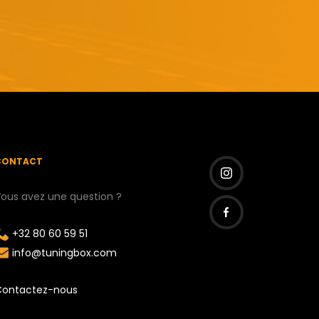
CONTACT
ous avez une question ?
I
n
+32 80 60 59 51
F
s
info@tuningbox.com
a
t
c
a
Contactez-nous
e
g