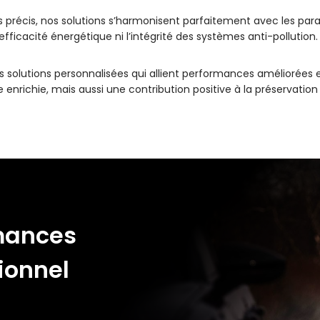
es précis, nos solutions s’harmonisent parfaitement avec les p
ficacité énergétique ni l’intégrité des systèmes anti-pollution.
 solutions personnalisées qui allient performances améliorées 
enrichie, mais aussi une contribution positive à la préservatio
mances
ionnel