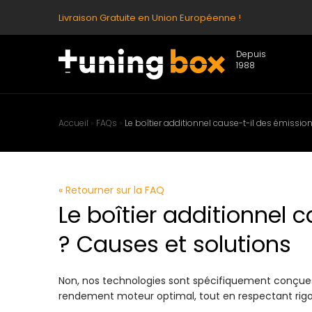
Livraison Gratuite en Union Européenne !
Depuis
1988
Accueil
»
FAQs
»
Le boîtier additionnel cause-t-il des émissio
« Retourner sur la FAQ
Le boîtier additionnel 
? Causes et solutions
Non, nos technologies sont spécifiquement conçues
rendement moteur optimal, tout en respectant rig