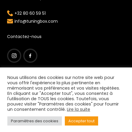
+32 80 60 59 51
info@tuningbox.com
Contactez-nous
I
F
n
a
Nous utilisons des cookies sur notre site web pour
vous offrir l'expérience la plus pertinente en
s
c
mémorisant vos préférences et vos visites répétées.
t
e
En cliquant sur "Accepter tout", vous consentez à
l'utilisation de TOUS les cookies. Toutefois, vous
a
b
pouvez visiter "Paramètres des cookies" pour fournir
© 2022 Tuningbox est une marque déposée
un consentement contrôlé.
Lire la suite
g
o
Copyright : TuningBox SPRL – Ruthier 1 – 4950 Faymonville
r
o
Paramètres des cookies
Accepter tout
BELGIUM
a
k