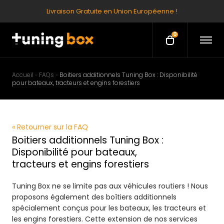
Livraison Gratuite en Union Européenne !
0
O
O
p
p
e
e
n
M
n
Accueil
»
FAQs
»
Boitiers additionnels Tuning Box : Disponibilité
e
pour bateaux, tracteurs et engins forestiers
c
n
u
a
r
t
« Retourner sur la FAQ
Boitiers additionnels Tuning Box :
Disponibilité pour bateaux,
tracteurs et engins forestiers
Tuning Box ne se limite pas aux véhicules routiers ! Nous
proposons également des boîtiers additionnels
spécialement conçus pour les bateaux, les tracteurs et
les engins forestiers. Cette extension de nos services